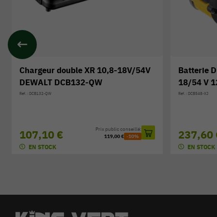
Batterie DEWALT XR FLEXVOLT
Chargeur 
18/54 V 12,0 Ah DCB548-XJ
DEWALT 
Réf. : DCB548-XJ
Réf. : DCB118-QW
Prix public conseillé:
237,60 €
90,90 €
264,00 €
-10%
EN STOCK
EN STOCK