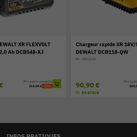
rapide XR 18V/54V
Chargeur 4 ports XR 10,
DCB118-QW
DEWALT DCB104-QW
Réf. : DCB104-QW
Prix public conseillé:
Prix publi
228,00 €
101,00 €
-10%
253,
EXPÉ SOUS 3/7 JOURS
INFOS PRATIQUES