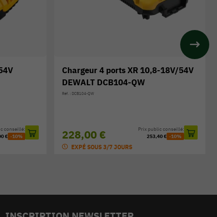
8-18V/54V
Batterie DEWALT XR FLEXVOLT
18/54 V 15,0 Ah DCB549-XJ
Réf. : DCB549-XJ
c conseillé:
Prix public conseillé:
324,00 €
40 €
-10%
360,00 €
-10%
EN STOCK
INSCRIPTION NEWSLETTER