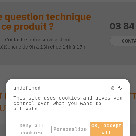
 question technique
03 84
 ce produit ?
Contactez notre service client
CONT
téléphone de 9h à 13h et de 14h à 17h
undefined
☝ 🍪
T DCMBA572X1-QW - PACK 1 BAT
This site uses cookies and gives you
control over what you want to
SUIVANTS
activate
Deny all
OK, accept
Personalize
cookies
all