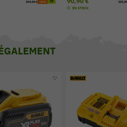
€
90,90 €
204,00 €
-10%
101,00
EN STOCK
 ÉGALEMENT