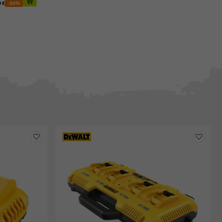
 €
-10%