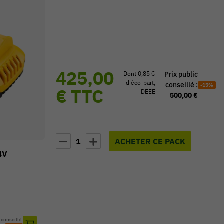
425,00
Dont 0,85 €
Prix public
d'éco-part,
conseillé :
-15%
€ TTC
DEEE
500,00 €
1
ACHETER CE PACK
4V
 conseillé: