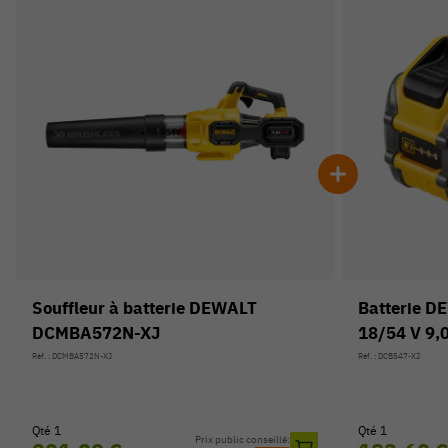
Souffleur à batterie DEWALT
Batterie 
DCMBA572N-XJ
18/54 V 9,
Réf. : DCMBA572N-XJ
Réf. : DCB547-XJ
Qté 1
Qté 1
Prix public conseillé: