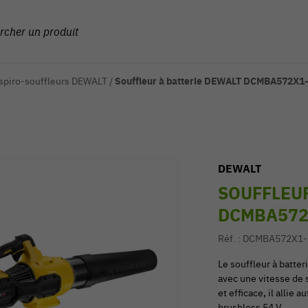
Aspiro-souffleurs DEWALT
/
Souffleur à batterie DEWALT DCMBA572X1-
DEWALT
SOUFFLEUR
DCMBA572X
Réf. :
DCMBA572X1
Le souffleur à batt
avec une vitesse de 
et efficace, il allie
brushless 54 V.