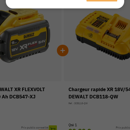
DEWALT XR FLEXVOLT
Chargeur rapide XR 18V/5
0 Ah DCB547-XJ
DEWALT DCB118-QW
Réf. : DCB118-QW
Qté 1
Prix public conseillé:
Prix public