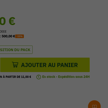
0 €
 DEEE
 :
500,00 €
-15%
SITION DU PACK
AJOUTER AU PANIER
En stock - Expédition sous 24H
N À PARTIR DE 11,00 €