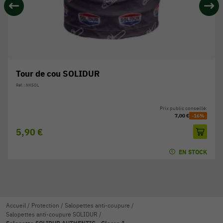
Tour de cou SOLIDUR
Réf. : NKSOL
Prix public conseillé:
7,00 €
-16%
5,90 €
EN STOCK
Accueil
/
Protection
/
Salopettes anti-coupure
/
Salopettes anti-coupure SOLIDUR
/