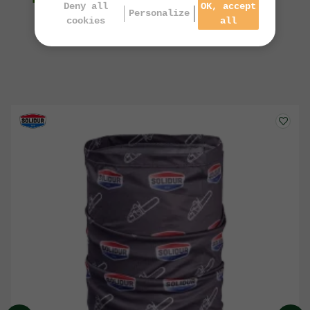
Deny all
OK, accept
Personalize
cookies
all