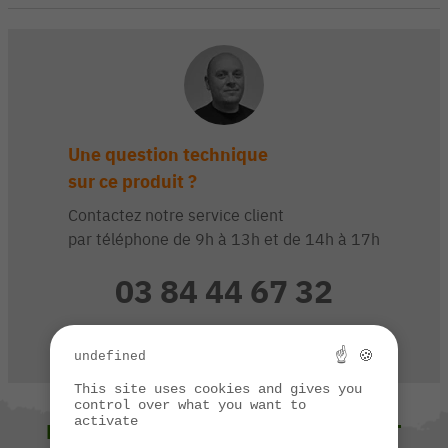
Une question technique
sur ce produit ?
Contactez notre service client
par téléphone de 9h à 13h et de 14h à 17h
03 84 44 67 32
CONTACTEZ-NOUS
☝ 🍪
undefined
This site uses cookies and gives you
control over what you want to
activate
NOUS VOUS SUGGÉRONS ÉGALEMENT