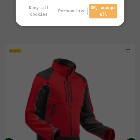
Deny all
OK, accept
Personalize
cookies
all