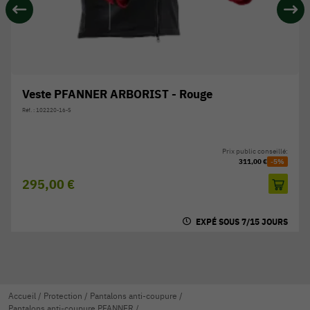
Veste PFANNER ARBORIST - Rouge
Réf. : 102220-16-S
Prix public conseillé:
311,00 €
-5%
295,00 €
EXPÉ SOUS 7/15 JOURS
Accueil
/
Protection
/
Pantalons anti-coupure
/
Pantalons anti-coupure PFANNER
/