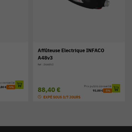
Affûteuse Electrique INFACO
A48v3
Réf. : INA48V3
c conseillé:
Prix public conseillé:
,80 €
-5%
88,40 €
93,00 €
-5%
EXPÉ SOUS 3/7 JOURS