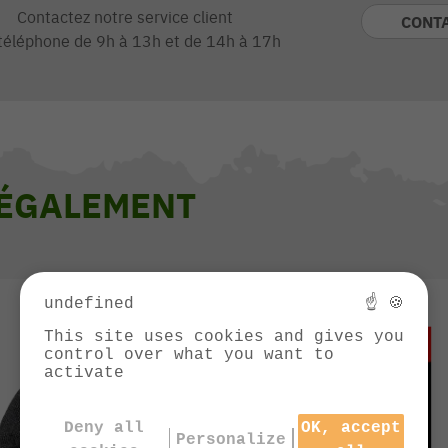
Contactez notre service client
CONT
téléphone de 9h à 13h et de 14h à 17h
 ÉGALEMENT
undefined
☝ 🍪
This site uses cookies and gives you
control over what you want to
activate
Deny all
OK, accept
Personalize