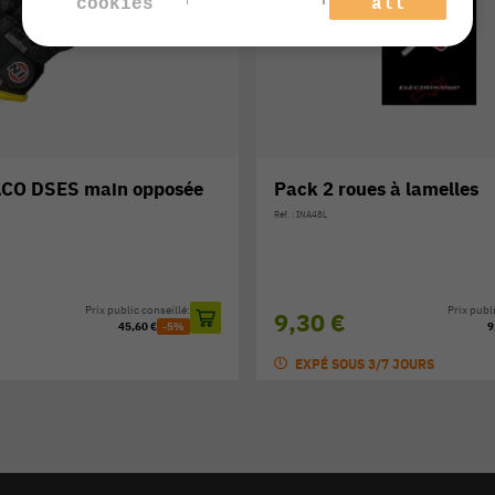
cookies
all
ACO DSES main opposée
Pack 2 roues à lamelles
Réf. : INA48L
Prix public conseillé:
Prix publi
9,30 €
45,60 €
-5%
9
EXPÉ SOUS 3/7 JOURS