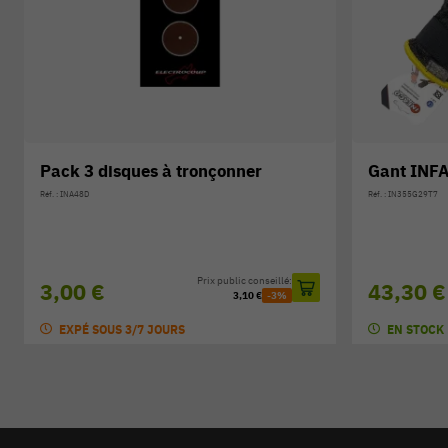
Pack 3 disques à tronçonner
Gant INF
Réf. : INA48D
Réf. : IN355G29T7
Prix public conseillé:
3,00 €
43,30 €
3,10 €
-3%
EXPÉ SOUS 3/7 JOURS
EN STOCK