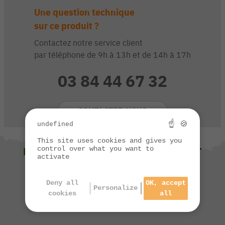
Une question technique
sur ce produit ?
Contactez notre service client
par téléphone de 9h à 13h et de 14h à 17h
03 84 44 67 32
CONTACTEZ-NOUS
☝ 🍪
undefined
This site uses cookies and gives you
control over what you want to
NOUS VOUS SUGGÉRONS ÉGALEMENT
activate
Deny all
OK, accept
Personalize
cookies
all