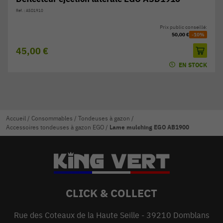
Réf. : ASD1910
Prix public conseillé:
50,00 €
-10%
45,00 €
EN STOCK
Accueil
/
Consommables
/
Tondeuses à gazon
/
Accessoires tondeuses à gazon EGO
/
Lame mulching EGO AB1900
CLICK & COLLECT
Rue des Coteaux de la Haute Seille - 39210 Domblans