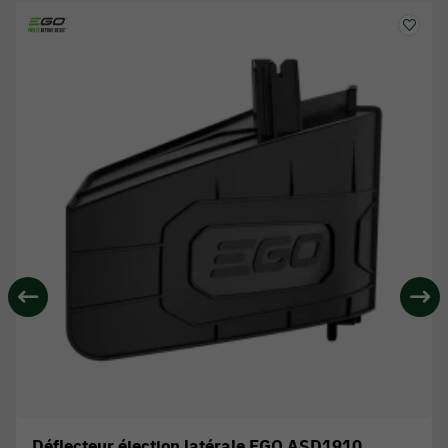
Déflecteur éjection latérale EGO ASD1910