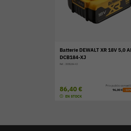
Batterie DEWALT XR 18V 5,0 A
DCB184-XJ
Réf. : DCB184-XJ
Prix public conseill
86,40 €
96,00 €
-10
EN STOCK