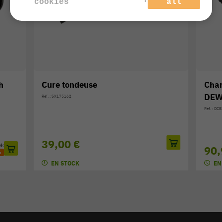
cookies
all
h
Cure tondeuse
Char
DEW
Réf. : SX175162
Réf. : D
39,00 €
é:
90,
%
EN STOCK
EN