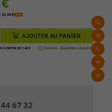
 €
 :
21,10 €
-10%
AJOUTER AU PANIER
En stock - Expédition sous 24H
N À PARTIR DE 7,60 €
 44 67 32