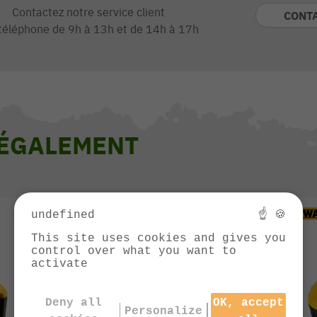
Contactez notre service client
CONT
téléphone de 9h à 13h et de 14h à 17h
 ÉGALEMENT
undefined
☝ 🍪
This site uses cookies and gives you
control over what you want to
activate
Deny all
OK, accept
Personalize