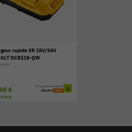
geur rapide XR 18V/54V
ALT DCB118-QW
CB118-QW
Prix public conseillé:
90 €
101,00 €
-10%
 STOCK