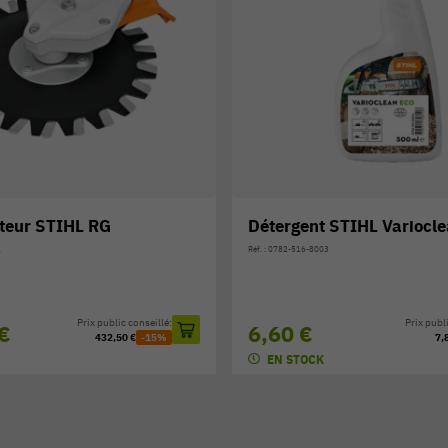
Détergent STIHL Varioclean Eco
Outi
Réf. : 0782-516-8003
Réf. : 418
:
Prix public conseillé:
6,60 €
398
7,80 €
-15%
EN STOCK
EN 