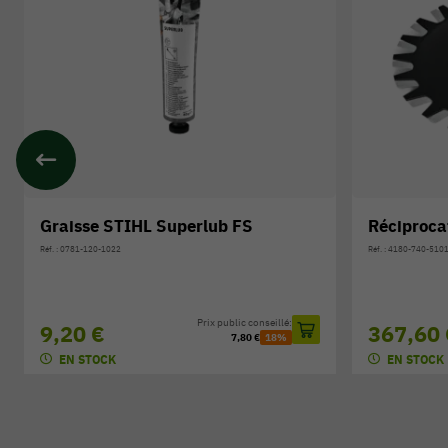
uperlub FS
Réciprocateur STIHL RG
Réf. : 4180-740-5101
Prix public conseillé:
Prix public conseillé
367,60 €
7,80 €
18%
432,50 €
-15%
EN STOCK