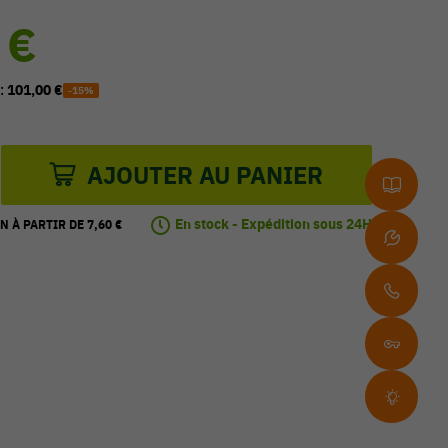
 €
 :
101,00 €
-15%
AJOUTER AU PANIER
En stock - Expédition sous 24H
N À PARTIR DE 7,60 €