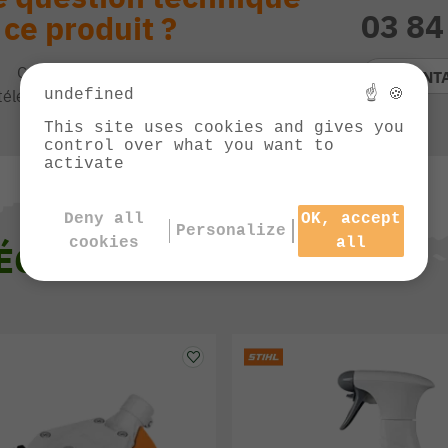
03 84
 ce produit ?
Contactez notre service client
CONT
undefined
☝ 🍪
téléphone de 9h à 13h et de 14h à 17h
This site uses cookies and gives you
control over what you want to
activate
Deny all
OK, accept
Personalize
cookies
all
 ÉGALEMENT