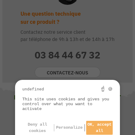
Une question technique
sur ce produit ?
Contactez notre service client
par téléphone de 9h à 13h et de 14h à 17h
03 84 44 67 32
CONTACTEZ-NOUS
☝ 🍪
undefined
NOUS VOUS SUGGÉRONS ÉGALEMENT
This site uses cookies and gives you
control over what you want to
activate
Deny all
OK, accept
Personalize
cookies
all