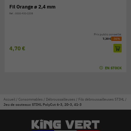
Fil Orange ø 2,4 mm
Réf. : 0000-930-2338
Prix public conseillé:
7,30 €
-36%
4,70 €
EN STOCK
Accueil
/
Consommables
/
Débroussailleuses
/
Fils débroussailleuses STIHL
/
Jeu de couteaux STIHL PolyCut 6-3, 20-3, 41-3