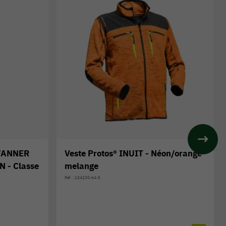
PFANNER
Veste Protos® INUIT - Néon/orange
 - Classe
melange
Réf. : 104230-64-S