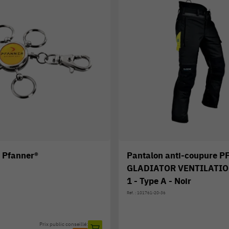
s Pfanner®
Pantalon anti-coupure 
GLADIATOR VENTILATION
1 - Type A - Noir
Réf. : 101761-20-36
Prix public conseillé: