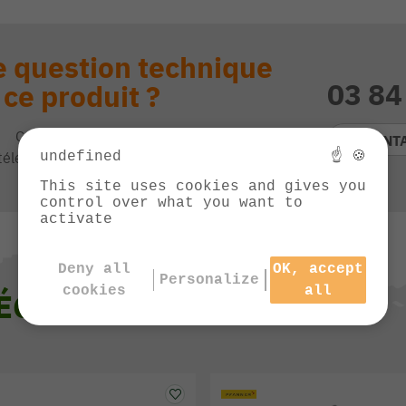
 question technique
03 84
 ce produit ?
Contactez notre service client
CONT
undefined
☝ 🍪
téléphone de 9h à 13h et de 14h à 17h
This site uses cookies and gives you
control over what you want to
activate
Deny all
OK, accept
Personalize
cookies
all
 ÉGALEMENT