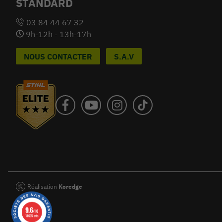
STANDARD
03 84 44 67 32
9h-12h - 13h-17h
NOUS CONTACTER
S.A.V
Réalisation
Koredge
9.6
/10
18695 avis