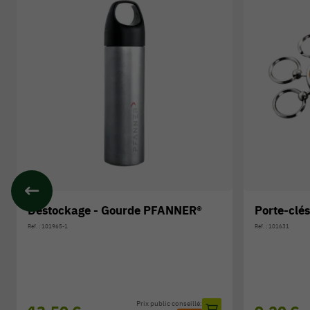
Destockage - Gourde PFANNER®
Porte-clé
Réf. : 101965-1
Réf. : 101631
Prix public conseillé: