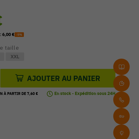
€
 :
6,00 €
-5%
e taille
XXL
AJOUTER AU PANIER
En stock - Expédition sous 24H
N À PARTIR DE 7,60 €