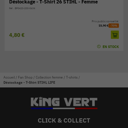
Déstockage - T-Shirt 26 STIHL - Femme
Réf. : BP0420-200-0634
Prix public conseillé:
15,90 €
-70%
4,80 €
EN STOCK
Accueil
/
Fan Shop
/
Collection femme
/
T-shirts
/
Déstockage - T-Shirt STIHL LIFE
CLICK & COLLECT