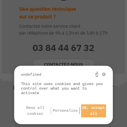
Une question technique
sur ce produit ?
Contactez notre service client
par téléphone de 9h à 13h et de 14h à 17h
03 84 44 67 32
CONTACTEZ-NOUS
☝ 🍪
undefined
This site uses cookies and gives you
NOUS VOUS SUGGÉRONS ÉGALEMENT
control over what you want to
activate
Deny all
OK, accept
Personalize
cookies
all