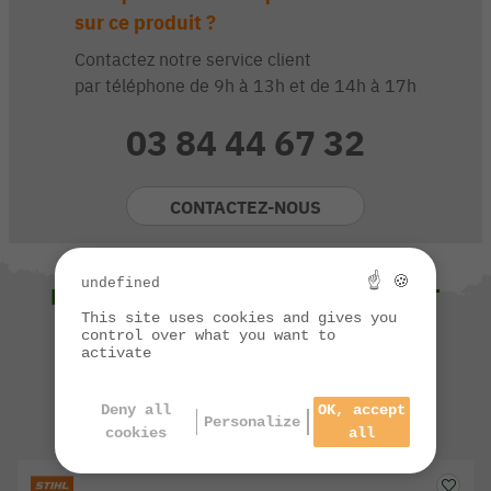
sur ce produit ?
Contactez notre service client
par téléphone de 9h à 13h et de 14h à 17h
03 84 44 67 32
CONTACTEZ-NOUS
☝ 🍪
undefined
NOUS VOUS SUGGÉRONS ÉGALEMENT
This site uses cookies and gives you
control over what you want to
activate
Deny all
OK, accept
Personalize
cookies
all