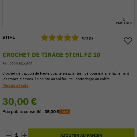
PARTAGER
STIHL
AVIS (2)
CROCHET DE TIRAGE STIHL FZ 10
Réf. :
0000-881-2907
Crochet de traction de haute qualité en acier trempé pour extraire facilement
les troncs d'arbres. La pointe au sol facilite l'accrochage au coffre.
Plus de détails
30,00 €
54 V
Prix public conseillé :
35,30 €
-15%
1
AJOUTER AU PANIER