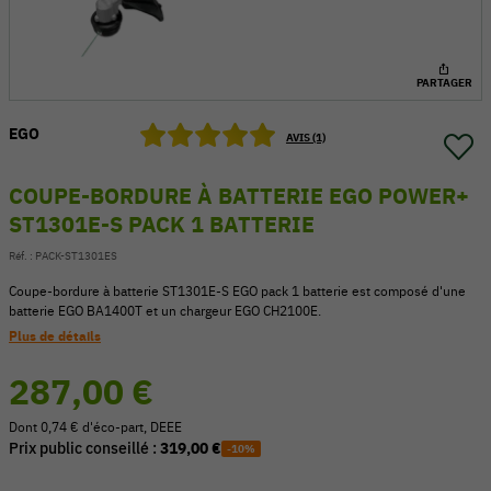
PARTAGER
EGO
AVIS (1)
COUPE-BORDURE À BATTERIE EGO POWER+
ST1301E-S PACK 1 BATTERIE
Réf. :
PACK-ST1301ES
Coupe-bordure à batterie ST1301E-S EGO pack 1 batterie est composé d'une
batterie EGO BA1400T et un chargeur EGO CH2100E.
Plus de détails
54 V
287,00 €
Dont 0,74 € d'éco-part, DEEE
Prix public conseillé :
319,00 €
-10%