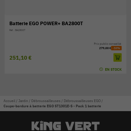
Batterie EGO POWER+ BA2800T
Réf. : BA2800T
Prix public conseillé:
279,00 €
-10%
251,10 €
EN STOCK
Accueil
/
Jardin
/
Débroussailleuses
/
Débroussailleuses EGO
/
Coupe-bordure à batterie EGO ST1301E-S - Pack 1 batterie