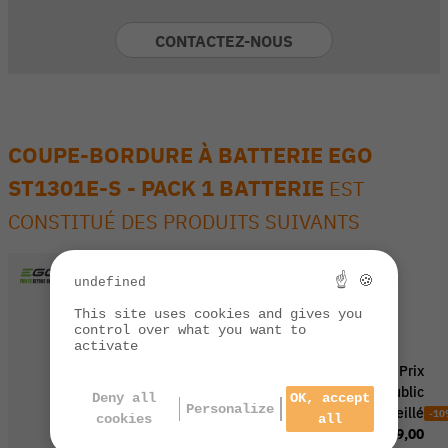
CONTACTEZ-NOUS
COUPE-BORDURE À BATTERIE EGO
ST1301E-S - PACK 1 BATTERIE
EST
CONSTITUÉ DES PRODUITS SUIVANTS
☝ 🍪
undefined
This site uses cookies and gives you
control over what you want to
activate
287,00
Dont
Prix
€ TTC
0,74 €
public
Deny all
OK, accept
d'éco-
Personalize
conseillé
-1
cookies
all
part,
:
319,00
DEEE