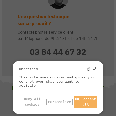
Une question technique
sur ce produit ?
Contactez notre service client
par téléphone de 9h à 13h et de 14h à 17h
03 84 44 67 32
CONTACTEZ-NOUS
☝ 🍪
undefined
This site uses cookies and gives you
control over what you want to
activate
NOUS VOUS SUGGÉRONS ÉGALEMENT
Deny all
OK, accept
Personalize
cookies
all