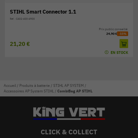
STIHL Smart Connector 1.1
Réf. : CA02-400-4900
Prix public conseillé:
24,90 €
-15%
21,20 €
EN STOCK
Accueil
/
Produits à batterie
/
STIHL AP SYSTEM
/
Accessoires AP System STIHL
/
CombiBag AP STIHL
CLICK & COLLECT