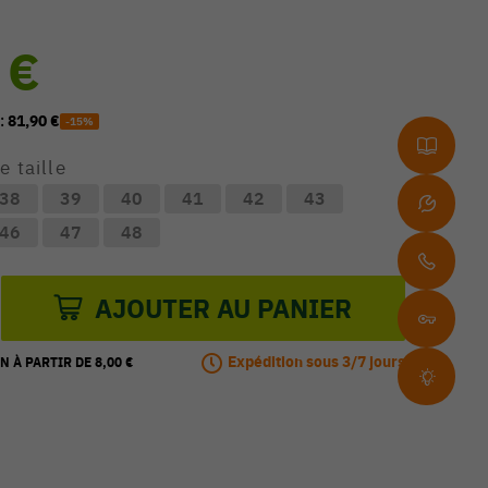
 €
 :
81,90 €
-15%
e taille
38
39
40
41
42
43
46
47
48
AJOUTER AU PANIER
Expédition sous 3/7 jours
N À PARTIR DE 8,00 €