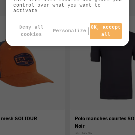
This site uses cookies and gives you
control over what you want to
activate
Deny all
OK, accept
Personalize
cookies
all
e mesh SOLIDUR
Polo manches courtes SO
Noir
Réf. : PSOL-XXL