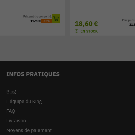
Prix public conseillé:
Prix publi
11,90 €
-15%
18,60 €
21,
EN STOCK
INFOS PRATIQUES
Blog
L'équipe du King
FAQ
Livraison
Moyens de paiement