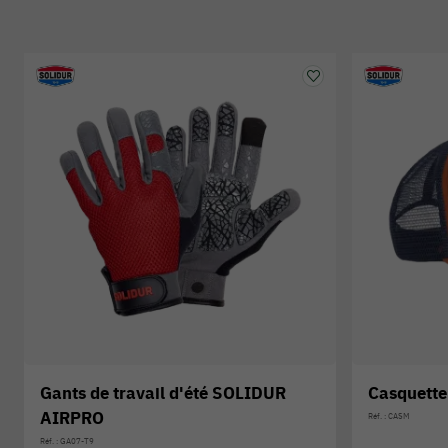
Gants de travail d'été SOLIDUR
Casquett
AIRPRO
Réf. : CASM
Réf. : GA07-T9