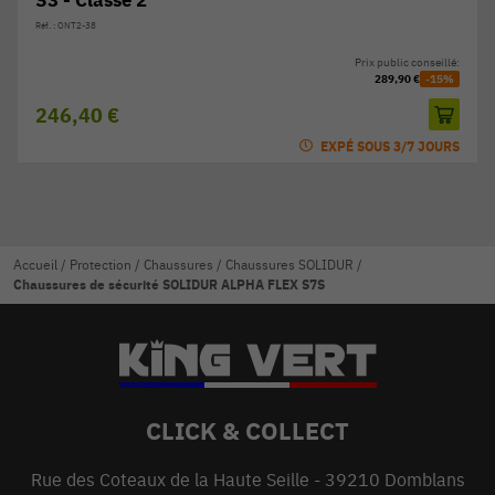
S3 - Classe 2
Réf. : ONT2-38
Prix public conseillé:
289,90 €
-15%
246,40 €
EXPÉ SOUS 3/7 JOURS
Accueil
/
Protection
/
Chaussures
/
Chaussures SOLIDUR
/
Chaussures de sécurité SOLIDUR ALPHA FLEX S7S
CLICK & COLLECT
Rue des Coteaux de la Haute Seille - 39210 Domblans