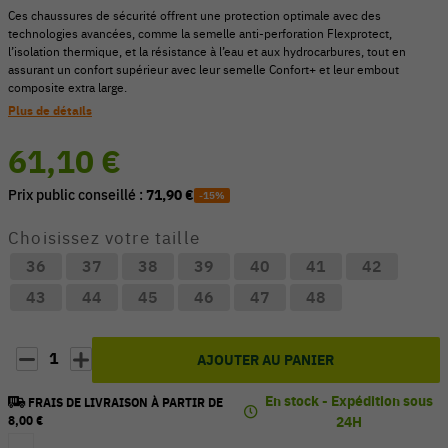
Ces chaussures de sécurité offrent une protection optimale avec des
technologies avancées, comme la semelle anti-perforation Flexprotect,
l’isolation thermique, et la résistance à l’eau et aux hydrocarbures, tout en
assurant un confort supérieur avec leur semelle Confort+ et leur embout
composite extra large.
Plus de détails
61,10 €
Prix public conseillé :
71,90 €
-15%
Choisissez votre taille
36
37
38
39
40
41
42
43
44
45
46
47
48
1
AJOUTER AU PANIER
En stock - Expédition sous
FRAIS DE LIVRAISON À PARTIR DE
8,00 €
24H