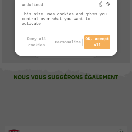
sur ce produit ?
☝ 🍪
undefined
Contactez notre service client
This site uses cookies and gives you
control over what you want to
par téléphone de 9h à 13h et de 14h à 17h
activate
03 84 44 67 32
Deny all
OK, accept
Personalize
cookies
all
CONTACTEZ-NOUS
NOUS VOUS SUGGÉRONS ÉGALEMENT