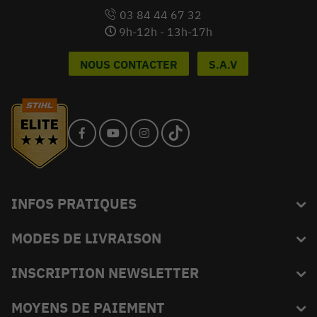
03 84 44 67 32
9h-12h - 13h-17h
NOUS CONTACTER
S.A.V
INFOS PRATIQUES
MODES DE LIVRAISON
Blog
L'équipe du King
INSCRIPTION NEWSLETTER
FAQ
Abonnez-vous et recevez en exclusivité les bons plans de
MOYENS DE PAIEMENT
Livraison