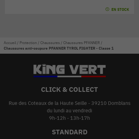
EN STOCK
Accueil
/
Protection
/
Chaussures
/
Chaussures PFANNER
/
Chaussures anti-coupure PFANNER TYROL FIGHTER - Classe 1
CLICK & COLLECT
Rue des Coteaux de la Haute Seille - 39210 Domblans
du lundi au vendredi
9h-12h - 13h-17h
STANDARD