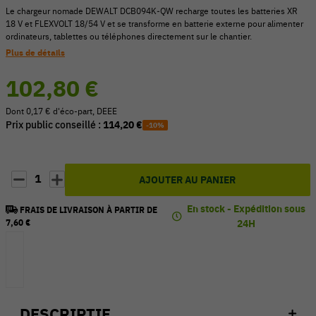
Le chargeur nomade DEWALT DCB094K‑QW recharge toutes les batteries XR
18 V et FLEXVOLT 18/54 V et se transforme en batterie externe pour alimenter
ordinateurs, tablettes ou téléphones directement sur le chantier.
Plus de détails
102,80 €
Dont 0,17 € d'éco-part, DEEE
Prix public conseillé :
114,20 €
-10%
1
AJOUTER AU PANIER
En stock - Expédition sous
FRAIS DE LIVRAISON À PARTIR DE
7,60 €
24H
DESCRIPTIF