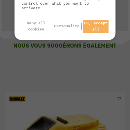
03 84 44 67 32
control over what you want to
activate
CONTACTEZ-NOUS
Deny all
OK, accept
Personalize
cookies
all
NOUS VOUS SUGGÉRONS ÉGALEMENT