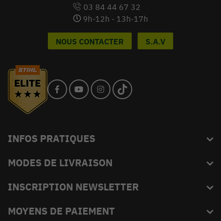
03 84 44 67 32
9h-12h - 13h-17h
NOUS CONTACTER
S.A.V
INFOS PRATIQUES
MODES DE LIVRAISON
Blog
L'équipe du King
INSCRIPTION NEWSLETTER
FAQ
Abonnez-vous et recevez en exclusivité les bons plans de
MOYENS DE PAIEMENT
Livraison
KINGVERT.