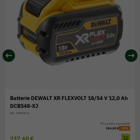
Batterie DEWALT XR FLEXVOLT 18/54 V 12,0 Ah
DCB548-XJ
Réf. : DCB548-XJ
Prix public conseillé:
264,00 €
-10%
237,60 €