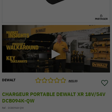
PARTAGER
DEWALT
54 V
AVIS (0)
CHARGEUR PORTABLE DEWALT XR 18V/54V
DCB094K-QW
Réf. :
DCB094K-QW