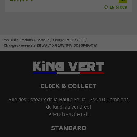
EN STOCK
Accueil
/
Produits à batterie
/
Chargeurs DEWALT
/
Chargeur portable DEWALT XR 18V/54V DCB094K-QW
CLICK & COLLECT
Rue des Coteaux de la Haute Seille - 39210 Domblans
du lundi au vendredi
9h-12h - 13h-17h
STANDARD