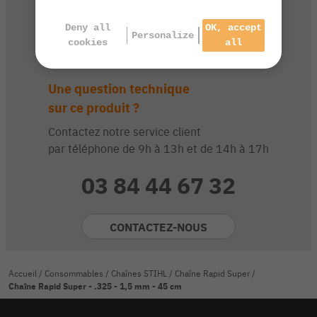
Deny all
OK, accept
Personalize
cookies
all
Une question technique
sur ce produit ?
Contactez notre service client
par téléphone de 9h à 13h et de 14h à 17h
03 84 44 67 32
CONTACTEZ-NOUS
Accueil
/
Consommables
/
Chaînes STIHL
/
Chaîne Rapid Super
/
Chaîne Rapid Super - .325 - 1,5 mm - 45 cm