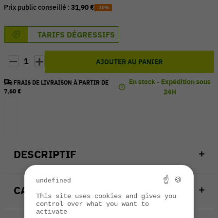
Prix public conseillé :
31,90 €
-30%
TARIFS DÉGRESSIFS
1
AJOUTER AU PANIER
En stock - Expédition sous
FRAIS DE LIVRAISON À PARTIR DE
7,60 €
24H
DESCRIPTIF
☝ 🍪
undefined
CARACTÉRISTIQUES
This site uses cookies and gives you
control over what you want to
activate