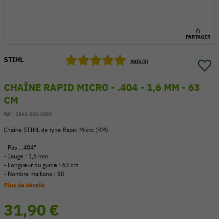
PARTAGER
STIHL
AVIS (3)
CHAÎNE RAPID MICRO - .404 - 1,6 MM - 63
CM
Réf. :
3860-000-0080
Chaîne STIHL de type Rapid Micro (RM)
- Pas : .404"
- Jauge : 1,6 mm
54 V
- Longueur du guide : 63 cm
- Nombre maillons : 80
Plus de détails
31,90 €