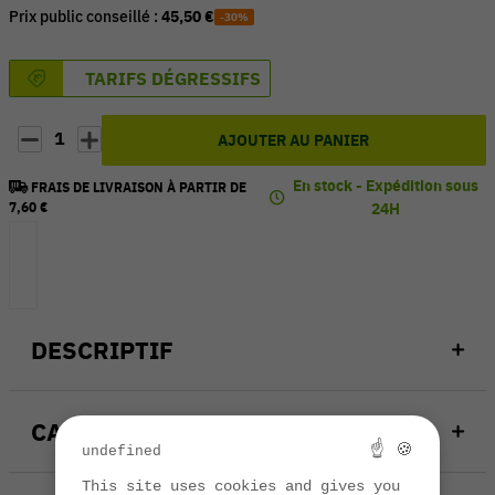
Prix public conseillé :
45,50 €
-30%
TARIFS DÉGRESSIFS
1
AJOUTER AU PANIER
En stock - Expédition sous
FRAIS DE LIVRAISON À PARTIR DE
7,60 €
24H
DESCRIPTIF
CARACTÉRISTIQUES
☝ 🍪
undefined
This site uses cookies and gives you