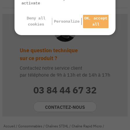
activate
Deny all
OK, accept
Personalize
cookies
all
Une question technique
sur ce produit ?
Contactez notre service client
par téléphone de 9h à 13h et de 14h à 17h
03 84 44 67 32
CONTACTEZ-NOUS
Accueil
/
Consommables
/
Chaînes STIHL
/
Chaîne Rapid Micro
/