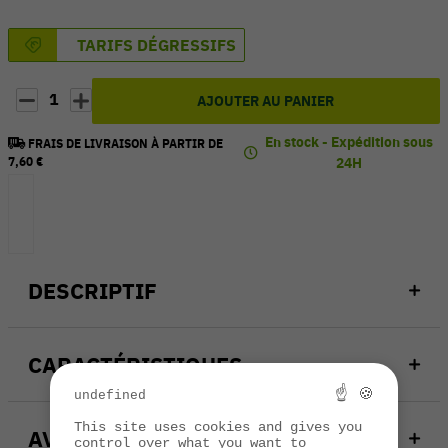
TARIFS DÉGRESSIFS
1
AJOUTER AU PANIER
En stock - Expédition sous
FRAIS DE LIVRAISON À PARTIR DE
7,60 €
24H
DESCRIPTIF
CARACTÉRISTIQUES
☝ 🍪
undefined
This site uses cookies and gives you
AVIS
control over what you want to