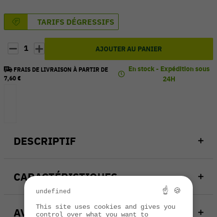
TARIFS DÉGRESSIFS
1
AJOUTER AU PANIER
En stock - Expédition sous
FRAIS DE LIVRAISON À PARTIR DE
7,60 €
24H
DESCRIPTIF
CARACTÉRISTIQUES
☝ 🍪
undefined
This site uses cookies and gives you
AVIS
control over what you want to