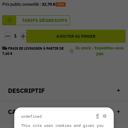
Prix public conseillé :
32,70 €
-30%
TARIFS DÉGRESSIFS
1
AJOUTER AU PANIER
En stock - Expédition sous
FRAIS DE LIVRAISON À PARTIR DE
7,60 €
24H
DESCRIPTIF
CARACTÉRISTIQUES
☝ 🍪
undefined
This site uses cookies and gives you