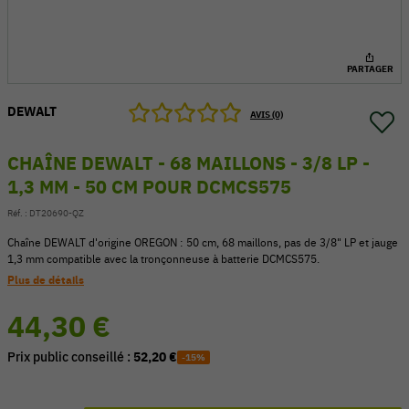
PARTAGER
DEWALT
AVIS (0)
CHAÎNE DEWALT - 68 MAILLONS - 3/8 LP -
1,3 MM - 50 CM POUR DCMCS575
Réf. :
DT20690-QZ
Chaîne DEWALT d'origine OREGON : 50 cm, 68 maillons, pas de 3/8" LP et jauge
1,3 mm compatible avec la tronçonneuse à batterie DCMCS575.
Plus de détails
54 V
44,30 €
Prix public conseillé :
52,20 €
-15%