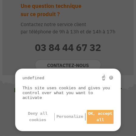
Une question technique
sur ce produit ?
Contactez notre service client
par téléphone de 9h à 13h et de 14h à 17h
03 84 44 67 32
CONTACTEZ-NOUS
☝ 🍪
undefined
This site uses cookies and gives you
NOUS VOUS SUGGÉRONS ÉGALEMENT
control over what you want to
activate
Deny all
OK, accept
Personalize
cookies
all