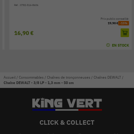
Réf. : 0782-516-8606
Prix public conseillé:
19,90 €
-15%
16,90 €
EN STOCK
Accueil
/
Consommables
/
Chaînes de tronçonneuses
/
Chaînes DEWALT
/
Chaîne DEWALT - 3/8 LP - 1,3 mm - 50 cm
CLICK & COLLECT