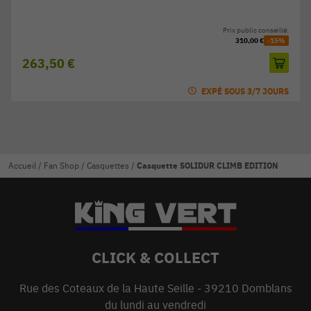
Prix public conseillé:
310,00 €
-15%
263,50 €
EXPÉ SOUS 3/7 JOURS
Accueil
/
Fan Shop
/
Casquettes
/
Casquette SOLIDUR CLIMB EDITION
CLICK & COLLECT
Rue des Coteaux de la Haute Seille - 39210 Domblans
du lundi au vendredi