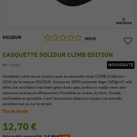
PARTAGER
SOLIDUR
AVIS (0)
CASQUETTE SOLIDUR CLIMB EDITION
NOUVEAUTÉ
Réf. :
CLCA26
Complétez votre tenue outdoor avec la casquette mixte CLIMB (Collection
2026) de la marque SOLIDUR. Conçue en 100% polyester léger (100g/m²), elle
offre une ventilation maximale grâce à ses pans arrière en maille mesh anti-
salissures et évacue efficacement l'humidité au niveau du front. Souple,
54 V
confortable et ajustable, c'est l'accessoire idéal pour toutes vos activités
quotidiennes ou sur le terrain.
Plus de détails
12,70 €
Prix public conseillé :
14,90 €
-15%