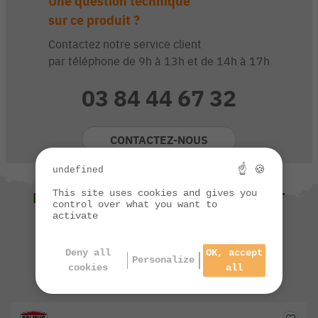
Une question technique
sur ce produit ?
Contactez notre service client
par téléphone de 9h à 13h et de 14h à 17h
03 84 44 67 32
CONTACTEZ-NOUS
☝ 🍪
undefined
This site uses cookies and gives you
NOUS VOUS SUGGÉRONS ÉGALEMENT
control over what you want to
activate
Deny all
OK, accept
Personalize
cookies
all