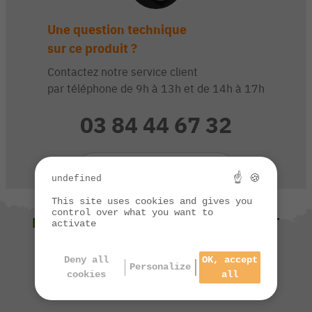
Une question technique
sur ce produit ?
Contactez notre service client
par téléphone de 9h à 13h et de 14h à 17h
03 84 44 67 32
CONTACTEZ-NOUS
☝ 🍪
undefined
This site uses cookies and gives you
control over what you want to
NOUS VOUS SUGGÉRONS ÉGALEMENT
activate
Deny all
OK, accept
Personalize
cookies
all