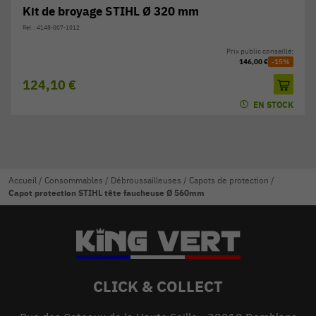
Kit de broyage STIHL Ø 320 mm
Réf. : 4148-007-1012
Prix public conseillé:
146,00 €
-15%
124,10 €
EN STOCK
Accueil
/
Consommables
/
Débroussailleuses
/
Capots de protection
/
Capot protection STIHL tête faucheuse Ø 560mm
CLICK & COLLECT