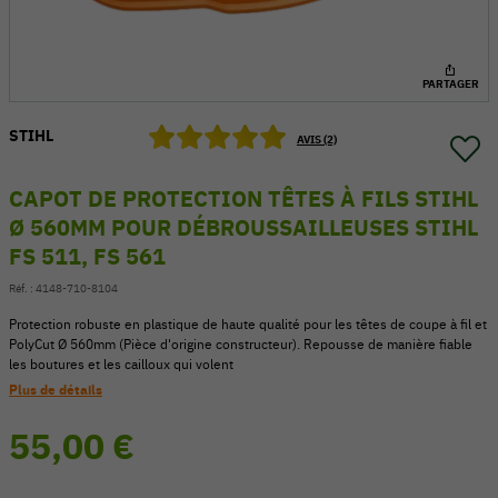
PARTAGER
STIHL
AVIS (2)
CAPOT DE PROTECTION TÊTES À FILS STIHL
Ø 560MM POUR DÉBROUSSAILLEUSES STIHL
FS 511, FS 561
Réf. :
4148-710-8104
Protection robuste en plastique de haute qualité pour les têtes de coupe à fil et
PolyCut Ø 560mm (Pièce d'origine constructeur). Repousse de manière fiable
54 V
les boutures et les cailloux qui volent
Plus de détails
55,00 €