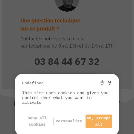
Une question technique
sur ce produit ?
Contactez notre service client
par téléphone de 9h à 13h et de 14h à 17h
03 84 44 67 32
CONTACTEZ-NOUS
☝ 🍪
undefined
This site uses cookies and gives you
control over what you want to
NOUS VOUS SUGGÉRONS ÉGALEMENT
activate
Deny all
OK, accept
Personalize
cookies
all