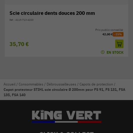
Scie circulaire dents douces 200 mm
Réf. : 4119-713-4200
Prix public conseillé:
42,00 €
-15%
35,70 €
EN STOCK
Accueil
/
Consommables
/
Débroussailleuses
/
Capots de protection
/
Capot protecteur STIHL scie circulaire Ø 200mm pour FS 91, FS 131, FSA
135, FSA 140