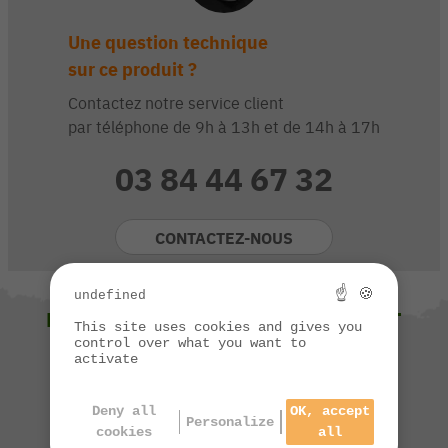
Une question technique
sur ce produit ?
Contactez notre service client
par téléphone de 9h à 13h et de 14h à 17h
03 84 44 67 32
CONTACTEZ-NOUS
☝ 🍪
undefined
NOUS VOUS SUGGÉRONS ÉGALEMENT
This site uses cookies and gives you
control over what you want to
activate
Deny all
OK, accept
Personalize
cookies
all