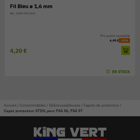
Fil Bleu ø 1,6 mm
Réf. : 0000-930-2334
Prix public conseillé:
6,40 €
-34%
4,20 €
EN STOCK
Accueil
/
Consommables
/
Débroussailleuses
/
Capots de protection
/
Capot protecteur STIHL pour FSA 56, FSA 57