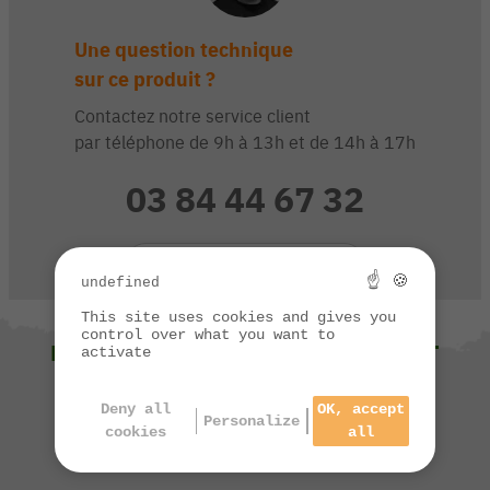
Une question technique
sur ce produit ?
Contactez notre service client
par téléphone de 9h à 13h et de 14h à 17h
03 84 44 67 32
CONTACTEZ-NOUS
☝ 🍪
undefined
This site uses cookies and gives you
control over what you want to
NOUS VOUS SUGGÉRONS ÉGALEMENT
activate
Deny all
OK, accept
Personalize
cookies
all