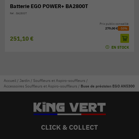
Batterie EGO POWER+ BA2800T
Réf. : BA2800T
Prix public conseillé:
279,00 €
-10%
251,10 €
EN STOCK
Accueil
/
Jardin
/
Souffleurs et Aspiro-souffleurs
/
Accessoires Souffleurs et Aspiro-souffleurs
/
Buse de précision EGO AN5300
CLICK & COLLECT