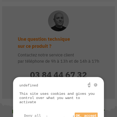
Une question technique
sur ce produit ?
Contactez notre service client
par téléphone de 9h à 13h et de 14h à 17h
03 84 44 67 32
☝ 🍪
undefined
CONTACTEZ-NOUS
This site uses cookies and gives you
control over what you want to
activate
NOUS VOUS SUGGÉRONS ÉGALEMENT
Deny all
OK, accept