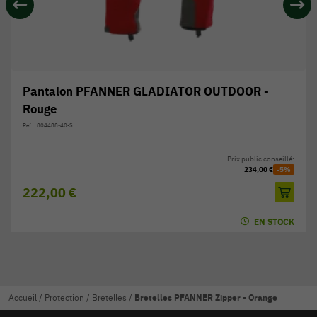
Pantalon PFANNER GLADIATOR OUTDOOR -
Rouge
Réf. : 804488-40-S
Prix public conseillé:
234,00 €
-5%
222,00 €
EN STOCK
Accueil
/
Protection
/
Bretelles
/
Bretelles PFANNER Zipper - Orange