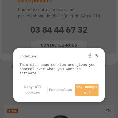
sur ce produit ?
Contactez notre service client
par téléphone de 9h à 13h et de 14h à 17h
03 84 44 67 32
CONTACTEZ-NOUS
☝ 🍪
undefined
This site uses cookies and gives you
NOUS VOUS SUGGÉRONS ÉGALEMENT
control over what you want to
activate
Deny all
OK, accept
Personalize
cookies
all