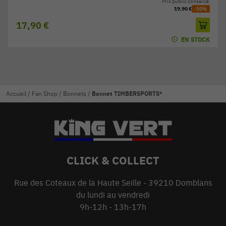
Prix public conseillé:
19,90 €
-10%
17,90 €
EN STOCK
Accueil
/
Fan Shop
/
Bonnets
/
Bonnet TIMBERSPORTS®
CLICK & COLLECT
Rue des Coteaux de la Haute Seille - 39210 Domblans
du lundi au vendredi
9h-12h - 13h-17h