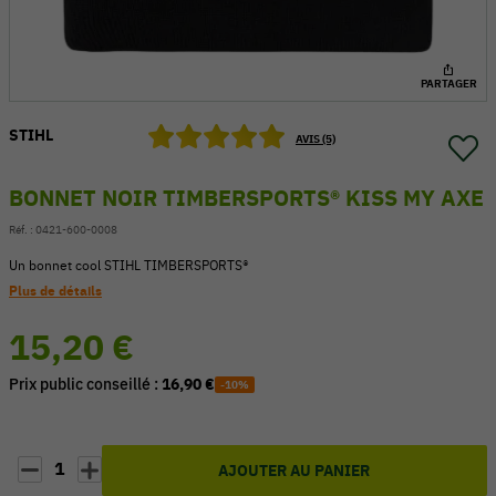
PARTAGER
STIHL
AVIS (5)
BONNET NOIR TIMBERSPORTS® KISS MY AXE
Réf. :
0421-600-0008
Un bonnet cool STIHL TIMBERSPORTS®
Plus de détails
15,20 €
54 V
Prix public conseillé :
16,90 €
-10%
1
AJOUTER AU PANIER