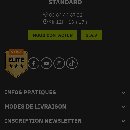
STANDARD
03 84 44 67 32
9h-12h - 13h-17h
NOUS CONTACTER
S.A.V
INFOS PRATIQUES
MODES DE LIVRAISON
Blog
L'équipe du King
INSCRIPTION NEWSLETTER
FAQ