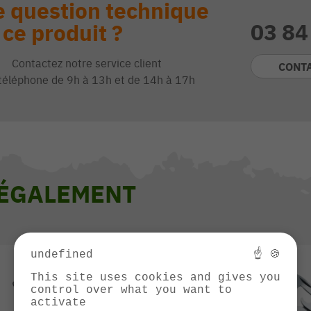
 question technique
03 84
 ce produit ?
Contactez notre service client
CONT
téléphone de 9h à 13h et de 14h à 17h
 ÉGALEMENT
undefined
☝ 🍪
This site uses cookies and gives you
control over what you want to
activate