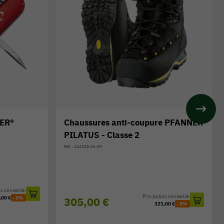
NER®
Chaussures anti-coupure PFANNER
PILATUS - Classe 2
Réf. : 104328-36-39
c conseillé:
Prix public conseillé:
,00 €
-5%
305,00 €
321,00 €
-5%