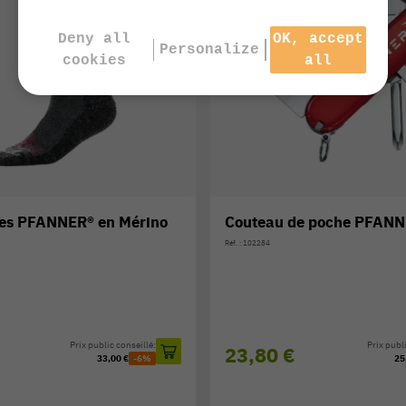
Deny all
OK, accept
Personalize
cookies
all
es PFANNER® en Mérino
Couteau de poche PFAN
Réf. : 102284
Prix public conseillé:
Prix publi
23,80 €
33,00 €
-6%
25