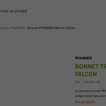
ionnels PFANNER
/
Bonnet PFANNER Mérino Falcon
PFANNER
BONNET T
FALCON
Réf. :
100189-36
Le bonnet tricoté P
polaire pour les jour
Plus de détails