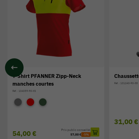
T-Shirt PFANNER Zipp-Neck
Chaussett
manches courtes
Réf. : 101240-90-38
Réf. : 104059-90-XS
31,00 €
Prix public conseillé:
54,00 €
57,00 €
-5%