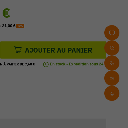
 €
 :
21,00 €
-5%
AJOUTER AU PANIER
En stock - Expédition sous 24H
N À PARTIR DE 7,60 €