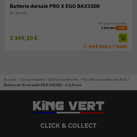
Batterie dorsale PRO X EGO BAX1500
Réf. : BAX1500
Prix public conseillé:
1 499,00 €
-10%
1 349,10 €
EXPÉ SOUS 3/7 JOURS
Accueil
/
Consommables
/
Débroussailleuses
/
Fils débroussailleuses EGO
/
Bobine de fil torsadé EGO AS1302 - ø 2,0 mm
CLICK & COLLECT