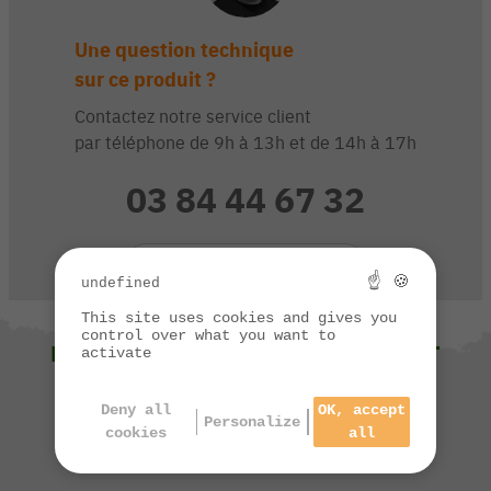
Une question technique
sur ce produit ?
Contactez notre service client
par téléphone de 9h à 13h et de 14h à 17h
03 84 44 67 32
CONTACTEZ-NOUS
☝ 🍪
undefined
This site uses cookies and gives you
control over what you want to
NOUS VOUS SUGGÉRONS ÉGALEMENT
activate
Deny all
OK, accept
Personalize
cookies
all