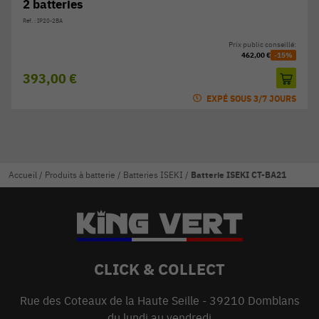
2 batteries
Réf. : IP20-2BA
Prix public conseillé:
462,00 €
-15%
393,00 €
EXPÉ SOUS 3/7 JOURS
Accueil
/
Produits à batterie
/
Batteries ISEKI
/
Batterie ISEKI CT-BA21
CLICK & COLLECT
Rue des Coteaux de la Haute Seille - 39210 Domblans
du lundi au vendredi