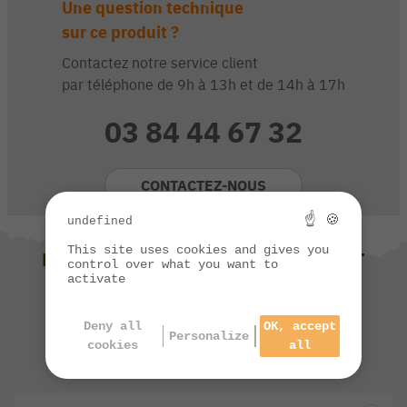
Une question technique
sur ce produit ?
Contactez notre service client
par téléphone de 9h à 13h et de 14h à 17h
03 84 44 67 32
CONTACTEZ-NOUS
☝ 🍪
undefined
This site uses cookies and gives you
NOUS VOUS SUGGÉRONS ÉGALEMENT
control over what you want to
activate
Deny all
OK, accept
Personalize
cookies
all