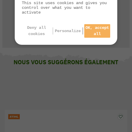
This site uses cookies and gives you
par téléphone de 9h à 13h et de 14h à 17h
control over what you want to
activate
03 84 44 67 32
Deny all
OK, accept
Personalize
cookies
all
CONTACTEZ-NOUS
NOUS VOUS SUGGÉRONS ÉGALEMENT