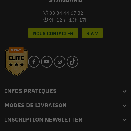
03 84 44 67 32
9h-12h - 13h-17h
NOUS CONTACTER
S.A.V
INFOS PRATIQUES
MODES DE LIVRAISON
Blog
L'équipe du King
INSCRIPTION NEWSLETTER
FAQ