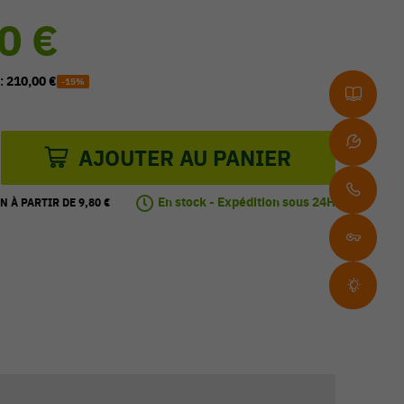
0 €
 :
210,00 €
-15%
AJOUTER AU PANIER
En stock - Expédition sous 24H
N À PARTIR DE 9,80 €