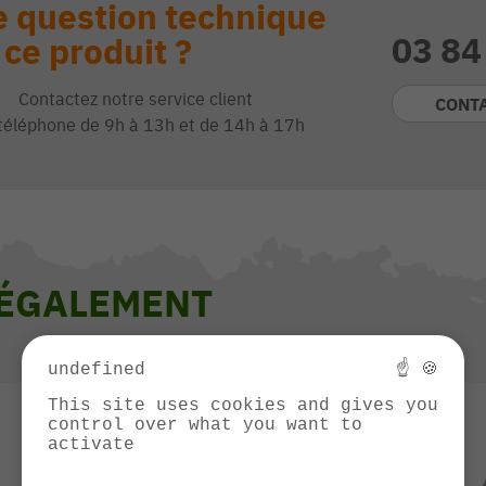
 question technique
03 84
 ce produit ?
Contactez notre service client
CONT
téléphone de 9h à 13h et de 14h à 17h
 ÉGALEMENT
undefined
☝ 🍪
This site uses cookies and gives you
control over what you want to
activate