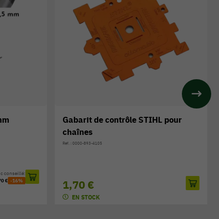
 mm
Gabarit de contrôle STIHL pour
chaînes
Réf. : 0000-893-4105
c conseillé:
70 €
-16%
1,70 €
EN STOCK