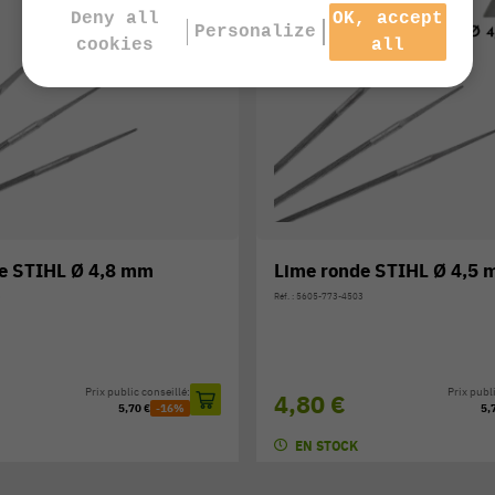
Deny all
OK, accept
Personalize
cookies
all
e STIHL Ø 4,8 mm
Lime ronde STIHL Ø 4,5
3
Réf. : 5605-773-4503
Prix public conseillé:
Prix publi
4,80 €
5,70 €
-16%
5,
EN STOCK