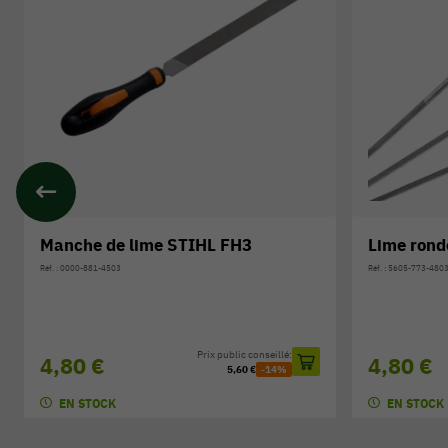
Manche de lime STIHL FH3
Lime rond
Réf. : 0000-881-4503
Réf. : 5605-773-480
Prix public conseillé:
4,80 €
4,80 €
5,60 €
-14%
EN STOCK
EN STOCK