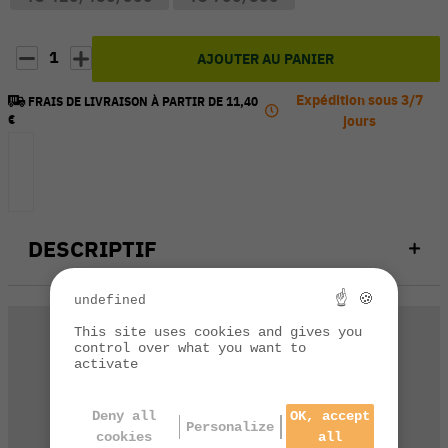
1
AJOUTER AU PANIER
Expédition sous 3/7
FRAIS DE LIVRAISON À PARTIR DE 11,40
€
jours
DESCRIPTIF
☝ 🍪
undefined
This site uses cookies and gives you
control over what you want to
activate
Deny all
OK, accept
Personalize
Une question technique
cookies
all