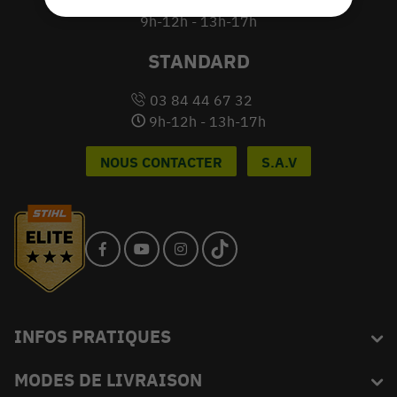
du lundi au vendredi
9h-12h - 13h-17h
STANDARD
03 84 44 67 32
9h-12h - 13h-17h
NOUS CONTACTER
S.A.V
INFOS PRATIQUES
MODES DE LIVRAISON
Blog