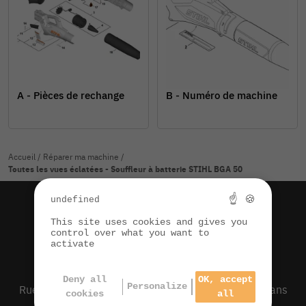
A - Pièces de rechange
B - Numéro de machine
Accueil
/
Réparer ma machine
/
Toutes les vues éclatées - Souffleur à batterie STIHL BGA 50
☝ 🍪
undefined
54 V
This site uses cookies and gives you
control over what you want to
activate
CLICK & COLLECT
Deny all
OK, accept
Personalize
Rue des Coteaux de la Haute Seille - 39210 Domblans
cookies
all