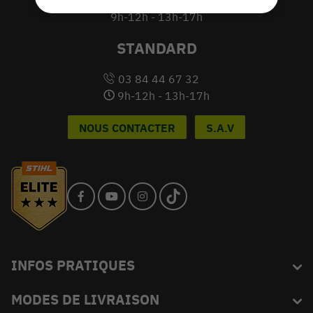
du lundi au vendredi
9h-12h - 13h-17h
STANDARD
03 84 44 67 32
9h-12h - 13h-17h
NOUS CONTACTER
S.A.V
INFOS PRATIQUES
MODES DE LIVRAISON
Blog