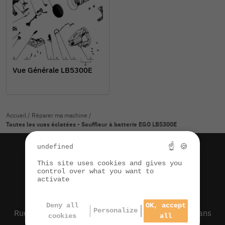
Vue Générale LB5300E
Accueil
/
Réparer ma machine
/
Toutes les vues éclatées - Souffleur à batterie EGO LB5300E
☝ 🍪
undefined
54 V
This site uses cookies and gives you
control over what you want to
activate
CLICK & COLLECT
Deny all
OK, accept
Personalize
Rue des Coteaux de la Haute Seille - 39210 Domblans
cookies
all