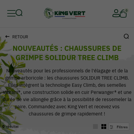
0
RETOUR
Retour
Retour
Retour
Retour
Retour
Retour
NOUVEAUTÉS : CHAUSSURES DE
GRIMPE SOLIDUR TREE CLIMB
Nouveautés pour les professionnels de l'élagage et de la
grimpe arboricole : les chaussures SOLIDUR TREE CLIMB.
Elles intègrent la technologie Easy Climb, des semelles
Vibram®, une construction solide en cuir Perwanger® et une
durée de vie allongée grâce à la possibilité de ressemeler la
paire. Commandez avec King Vert et recevez vos
chaussures de grimpe rapidement !
0
résultat
Filtres