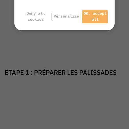
Deny all
OK, accept
Personalize
cookies
all
ETAPE 1 : PRÉPARER LES PALISSADES