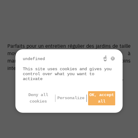
Parfaits pour un entretien régulier des jardins de taille
moyenne, ces modèles sont légers, faciles à
☝ 🍪
undefined
manœuvrer et conviennent à des travaux moins
intensifs.
This site uses cookies and gives you
control over what you want to
activate
Modèles intermédiaires - environ 36V
Deny all
OK, accept
Personalize
cookies
all