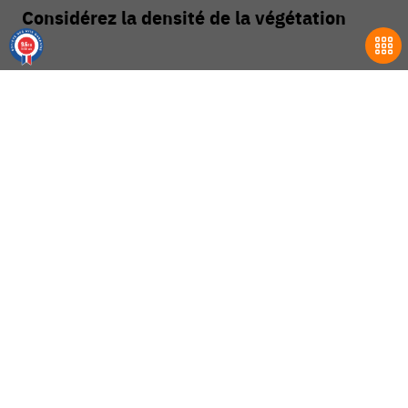
Considérez la densité de la végétation
9.6
/10
18700 avis
Pour des herbes hautes ou des buissons, optez pour
des modèles avec une plus grande puissance (36V ou
plus).