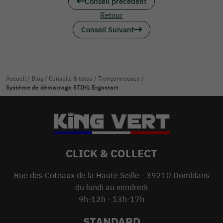
Conseil précédent
Retour
Conseil Suivant
Accueil
/
Blog
/
Conseils & tutos
/
Tronçonneuses
/
Système de démarrage STIHL Ergostart
CLICK & COLLECT
Rue des Coteaux de la Haute Seille - 39210 Domblans
du lundi au vendredi
9h-12h - 13h-17h
STANDARD